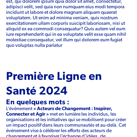
est, qui dolorem ipsum quia dolor sit amet, consectetur,
adipisci velit, sed quia non numquam eius modi tempora
incidunt ut labore et dolore magnam aliquam quaerat
voluptatem. Ut enim ad minima veniam, quis nostrum
exercitationem ullam corporis suscipit laboriosam, nisi ut
aliquid ex ea commodi consequatur? Quis autem vel eum
iure reprehenderit qui in ea voluptate velit esse quam nihil
molestiae consequatur, vel illum qui dolorem eum fugiat
quo voluptas nulla pariatur
Première Ligne en
Santé 2024
En quelques mots :
L’événement
« Acteurs de Changement : Inspirer,
Connecter et Agir »
met en lumière les individus, les
organisations et les initiatives qui se mobilisent pour créer
un impact positif dans leurs communautés et au-delà. Cet
événement vise à célébrer les efforts des acteurs de
changement et à favoriser l’échange d’idées, de